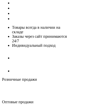
Каталог
О компании
Доставка и оплата
Контакты
Товары всегда в наличии на
складе
Заказы через сайт принимаются
24/7
Индивидуальный подход
Розничные продажи
+7 (4842) 53-59-09
+7 (910) 600-23-32
info@eltri.ru
Оптовые продажи
+7 (910) 516-50-39
info@eltri.ru