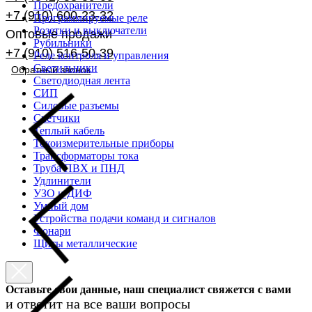
Предохранители
+7 (910) 600-23-32
Программируемые реле
Розетки и выключатели
Оптовые продажи
Рубильники
+7 (910) 516-50-39
Реле контроля и управления
Светильники
Обратный звонок
Светодиодная лента
СИП
Силовые разъемы
Счетчики
Теплый кабель
Токоизмерительные приборы
Трансформаторы тока
Труба ПВХ и ПНД
Удлинители
УЗО и ДИФ
Умный дом
Устройства подачи команд и сигналов
Фонари
Щиты металлические
Оставьте свои данные, наш специалист свяжется с вами
и ответит на все ваши вопросы