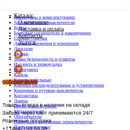
Каталог
Аксессуары и комплектующие
О компании
Автоматические выключатели
Боксы
Доставка и оплата
Болтовые соединители и наконечники
Контакты
Газовые горелки
Услуги
Датчики движения и освещения
Дроссели
Звонки
Знаки безопасности и плакаты
Изолента и термоусадка
Инструмент
Кабель
Каналы кабельные
Обратный звонок
Коробки распределительные и установочные
Концевые и путевые выключатели
Контакторы
Лампы
Товары всегда в наличии на складе
Лотки металлические
Металлорукав
Заказы через сайт принимаются 24/7
Обогреватели
Розничные продажи
Пакетные и кулачковые переключатели
Посты кнопочные
+7 (4842) 53-59-09