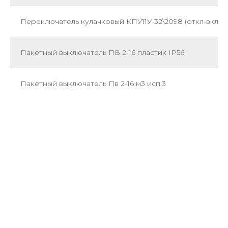
Переключатель кулачковый КПУ11У-32\2098 (откл-вкл.3Р
Пакетный выключатель ПВ 2-16 пластик IP56
Пакетный выключатель Пв 2-16 м3 исп.3
Пакетный выключатель ПВ 2-40 М3
Пакетный выключатель ПВ 3-100 М3 исп.1
Пакетный выключатель ПВ 3-16 М3
Пакетный выключатель ПВ 3-16 М3 карболит