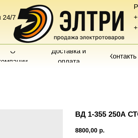
Р
+
 24/7
+
О
Доставка и
Контакты
компании
оплата
ВД 1-355 250А С
8800,00
р.