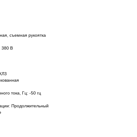
ная, съемная рукоятка
 380 В
ХЛ3
нкованная
ого тока, Гц: -50 гц
ации: Продолжительный
е