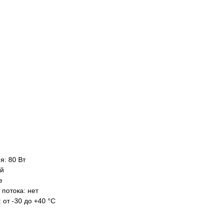
я: 80 Вт
ый
е
 потока: нет
 от -30 до +40 °С