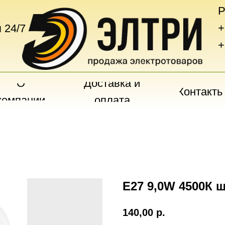
Р
+
 24/7
+
О
Доставка и
Контакты
компании
оплата
Е27 9,0W 4500К ш
140,00
р.