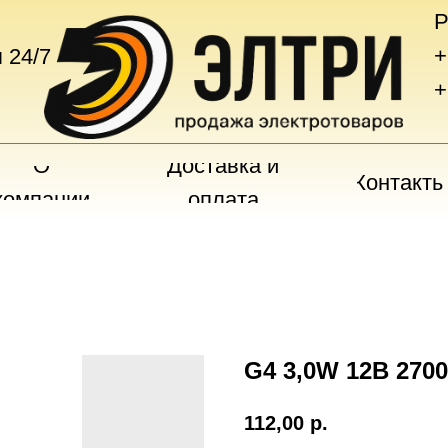
Р
+
 24/7
+
О
Доставка и
Контакты
компании
оплата
G4 3,0W 12В 270
112,00
р.