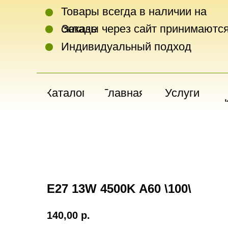
Товары всегда в наличии на
складе
Заказы через сайт принимаются
Индивидуальный подход
Каталог
Главная
Услуги
Е27 13W 4500K А60 \100\
140,00
р.