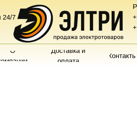
Р
+
 24/7
+
О
Доставка и
Контакты
компании
оплата