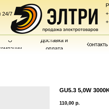
Р
+
 24/7
+
О
Доставка и
Контакты
компании
оплата
GU5.3 5,0W 3000K
110,00
р.