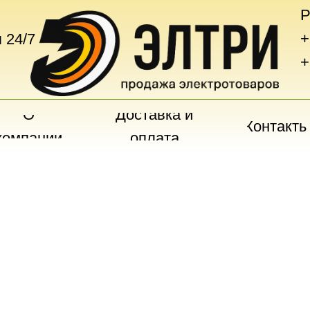
Р
+
 24/7
+
О
Доставка и
Контакты
компании
оплата