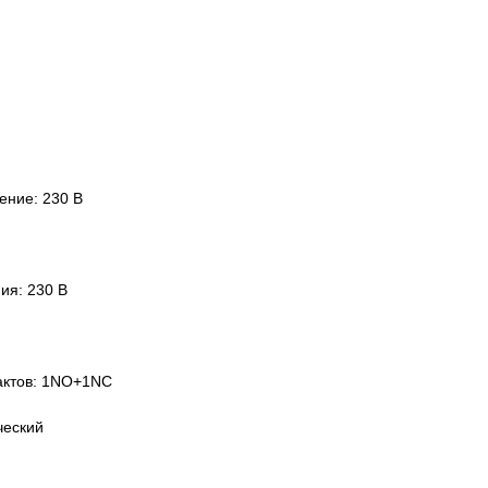
ение: 230 В
ия: 230 В
тактов: 1NO+1NC
ческий