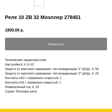
Реле 10 ZB 32 Моэллер 278451
1800,00
р.
Заказать
Технические характеристики:
Настройка Ir, А: 6-10
Защита от короткого замыкания: тип координации "1" gG/gL, A: 50
Защита от короткого замыкания: тип координации "2" gG/gL, A: 25
Контакты Н/О = нормально открытый: 1
Контакты Н/З = нормально закрытый: 1
Номинальный ток, А: 10
Серия: Тепловое реле