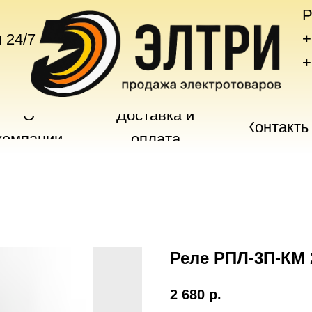
Р
+
 24/7
+
О
Доставка и
Контакты
компании
оплата
Реле РПЛ-3П-КМ 
2 680
р.