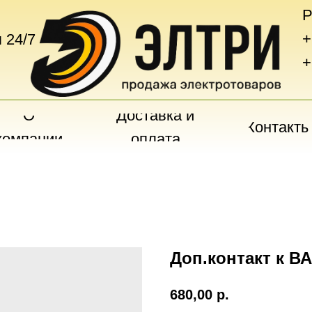
Р
+
 24/7
+
О
Доставка и
Контакты
компании
оплата
Доп.контакт к В
680,00
р.