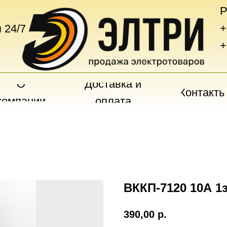
Р
+
 24/7
+
О
Доставка и
Контакты
компании
оплата
ВККП-7120 10А 1з+
390,00
р.