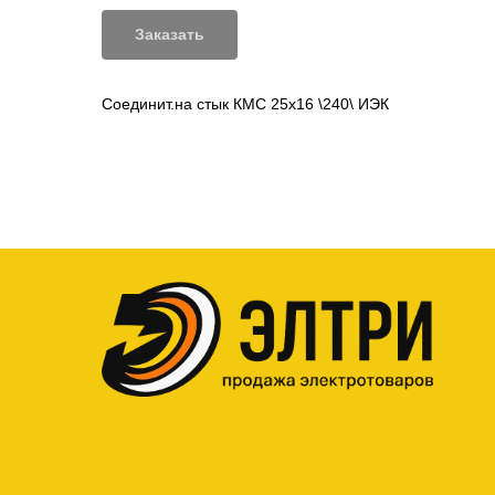
Заказать
Соединит.на стык КМС 25х16 \240\ ИЭК