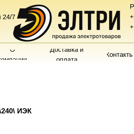
Р
+
 24/7
+
О
Доставка и
Контакты
компании
оплата
\240\ ИЭК