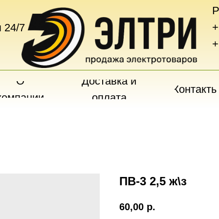
Р
+
 24/7
+
О
Доставка и
Контакты
компании
оплата
ПВ-3 2,5 ж\з
60,00
р.