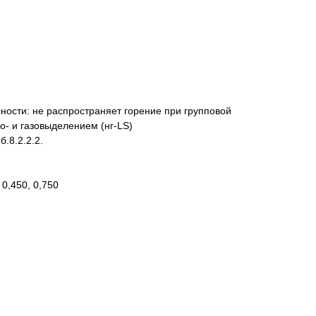
ности: не распространяет горение при групповой
- и газовыделением (нг-LS)
.8.2.2.2.
0,450, 0,750