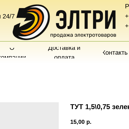
Р
+
 24/7
+
О
Доставка и
Контакты
компании
оплата
ТУТ 1,5\0,75 зел
15,00
р.