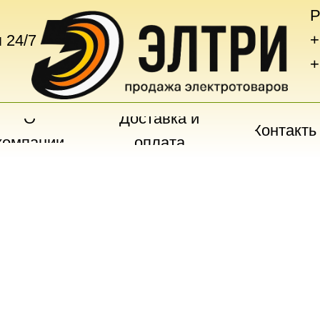
Р
+
 24/7
+
О
Доставка и
Контакты
компании
оплата