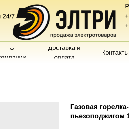
Р
+
 24/7
+
О
Доставка и
Контакты
компании
оплата
Газовая горелка
пьезоподжигом 1