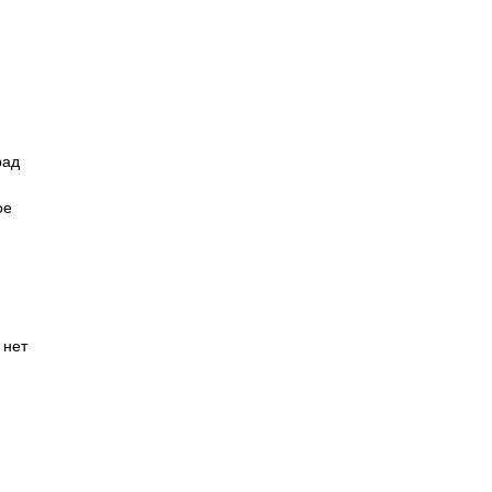
рад
ое
 нет