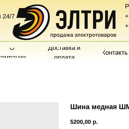
Р
+
 24/7
+
О
Доставка и
Контакты
компании
оплата
Шина медная ШМ
5200,00
р.