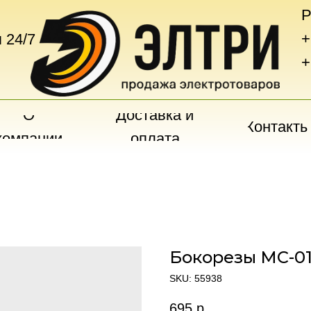
Р
+
 24/7
+
О
Доставка и
Контакты
компании
оплата
Бокорезы MC-01 
SKU:
55938
695
р.