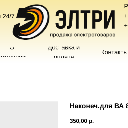
Р
+
 24/7
+
О
Доставка и
Контакты
компании
оплата
Наконеч.для ВА 8
350,00
р.