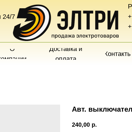
Р
+
 24/7
+
О
Доставка и
Контакты
компании
оплата
Авт. выключатель
240,00
р.