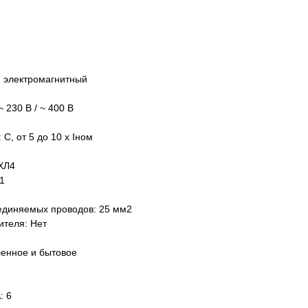
и электромагнитный
 230 В / ~ 400 В
C, от 5 до 10 х Iном
ХЛ4
1
единяемых проводов: 25 мм2
ителя: Нет
енное и бытовое
: 6